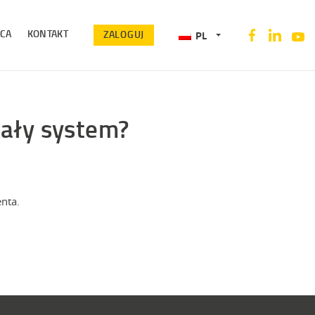
CA
KONTAKT
ZALOGUJ
PL
cały system?
nta.