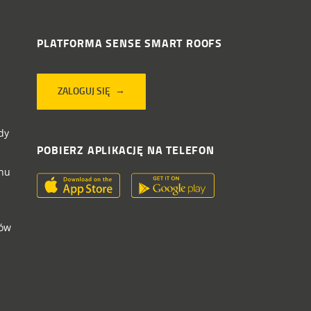
PLATFORMA SENSE SMART ROOFS
ZALOGUJ SIĘ
dy
POBIERZ APLIKACJĘ NA TELEFON
chu
pów