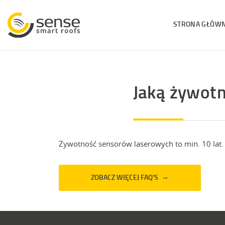
Przejdź
Przejdź
do
do
STRONA GŁÓW
głównej
treści
nawigacji
Jaką żywotn
Żywotność sensorów laserowych to min. 10 lat.
ZOBACZ WIĘCEJ FAQ'S